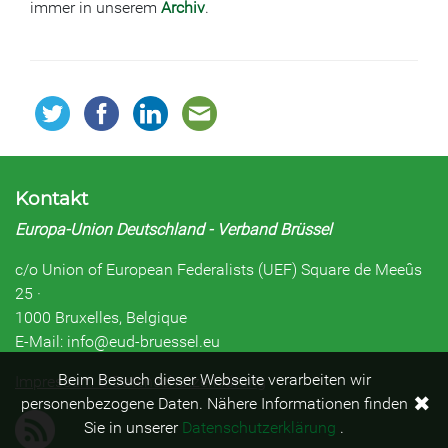
immer in unserem
Archiv
.
Kontakt
Europa-Union Deutschland - Verband Brüssel
c/o Union of European Federalists (UEF) Square de Meeûs
25 ·
1000 Bruxelles, Belgique
E-Mail: info@eud-bruessel.eu
Beim Besuch dieser Webseite verarbeiten wir
Impressum & Datenschutzerklärung
✖
personenbezogene Daten. Nähere Informationen finden
Sie in unserer
Datenschutzerklärung
.