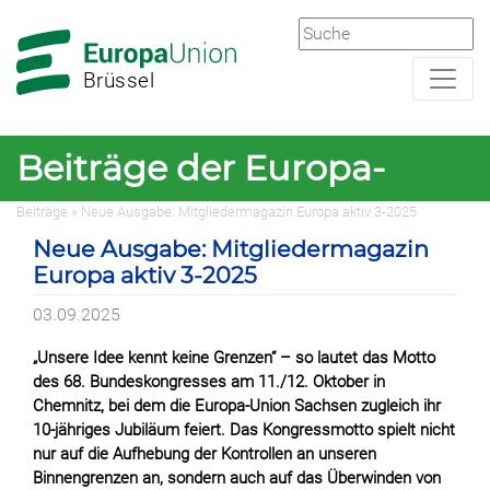
Zur
Zum
Hauptnavigation
Hauptbereich
Brüssel
Beiträge der Europa-
Beiträge
» Neue Ausgabe: Mitgliedermagazin Europa aktiv 3-2025
Union Brüssel
Neue Ausgabe: Mitgliedermagazin
Europa aktiv 3-2025
03.09.2025
„Unsere Idee kennt keine Grenzen“ – so lautet das Motto
des 68. Bundeskongresses am 11./12. Oktober in
Chemnitz, bei dem die Europa-Union Sachsen zugleich ihr
10-jähriges Jubiläum feiert. Das Kongressmotto spielt nicht
nur auf die Aufhebung der Kontrollen an unseren
Binnengrenzen an, sondern auch auf das Überwinden von