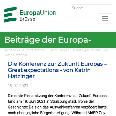
Zur
Zum
Hauptnavigation
Hauptbereich
Brüssel
Beiträge der Europa-
Beiträge
» Die Konferenz zur Zukunft Europas – Great expectations - von
Union Brüssel
Katrin Hatzinger
Die Konferenz zur Zukunft Europas –
Great expectations - von Katrin
Hatzinger
19.07.2021
Die erste Plenarsitzung der Konferenz zur Zukunft Europas
fand am 19. Juni 2021 in Straßburg statt. Ironie der
Geschichte: Da sich das Auswahlverfahren verzögert hatte,
noch ohne jegliche Bürgerbeteiligung. Während MdEP Guy