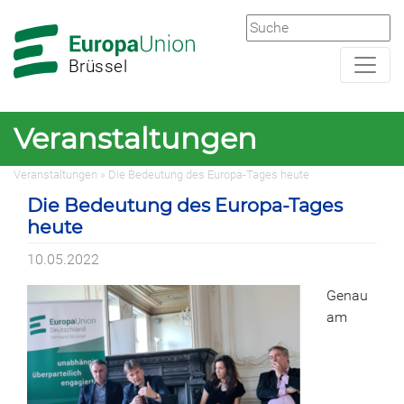
Zur
Zum
Hauptnavigation
Hauptbereich
Brüssel
Veranstaltungen
Veranstaltungen
» Die Bedeutung des Europa-Tages heute
Die Bedeutung des Europa-Tages
heute
10.05.2022
Genau
am